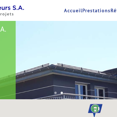
Accueil
Prestations
Ré
A.
Versoix
Perroy