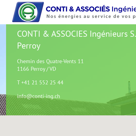
Accéder au contenu principal
CONTI & ASSOCIES Ingénieurs S.
Perroy
Chemin des Quatre-Vents 11
1166 Perroy / VD
T +41 21 552 25 44
info@conti-ing.ch