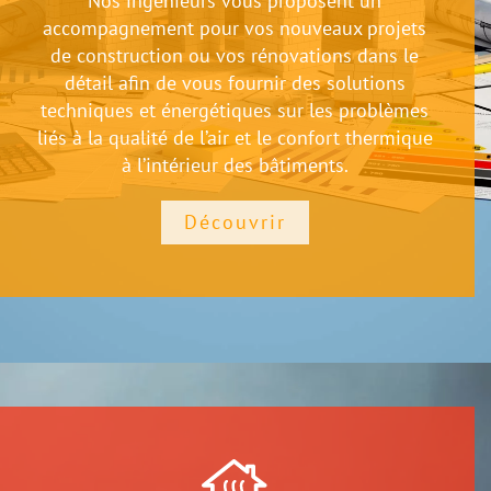
Nos ingénieurs vous proposent un
accompagnement pour vos nouveaux projets
de construction ou vos rénovations dans le
détail afin de vous fournir des solutions
techniques et énergétiques sur les problèmes
liés à la qualité de l’air et le confort thermique
à l’intérieur des bâtiments.
Découvrir